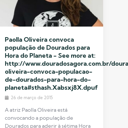
Paolla Oliveira convoca
população de Dourados para
Hora do Planeta - See more at:
http://www.douradosagora.com.br/doura
oliveira-convoca-populacao-
de-dourados-para-hora-do-
planeta#sthash.Xabsxj8X.dpuf
26 de março de 2015
A atriz Paolla Oliveira está
convocando a população de
Dourados para aderir à sétima Hora