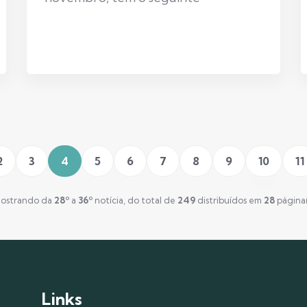
2
3
4
5
6
7
8
9
10
11
ostrando da
28º
a
36º
notícia, do total de
249
distribuídos em
28
página(
Links